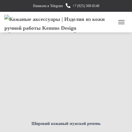
Написать в Telegram
+7 (925) 569-8148
Где купить и как выбрать
мужской кожаный ремень?
П
Е
Р
Е
К
Л
Ю
Ч
И
Т
Ь
Н
А
В
И
Г
А
Ц
Широкий кожаный мужской ремень
И