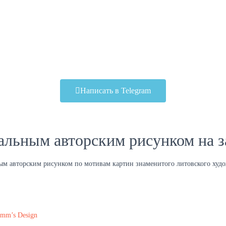
Написать в Telegram
альным авторским рисунком на з
ным авторским рисунком по мотивам картин знаменитого литовского худ
mm’s Design