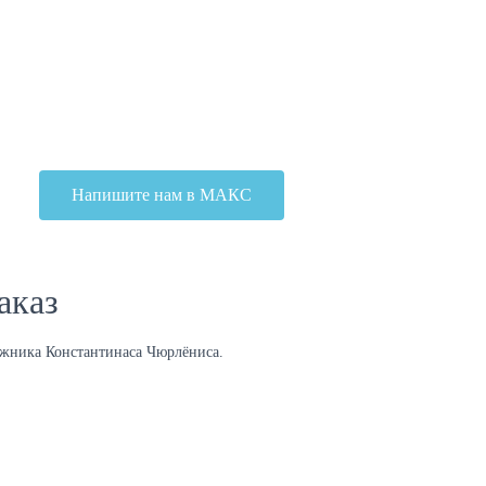
Напишите нам в МАКС
аказ
ожника Константинаса Чюрлёниса.