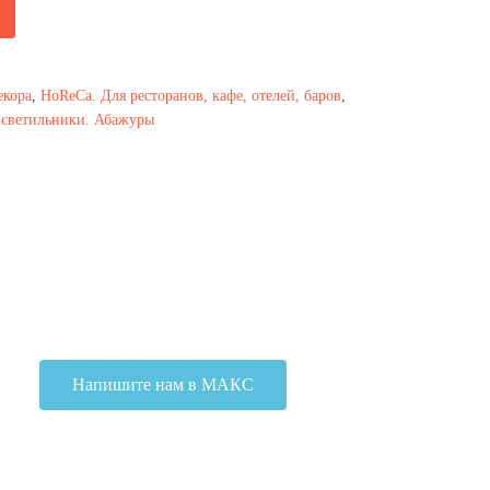
екора
,
HoReCa. Для ресторанов, кафе, отелей, баров
,
светильники. Абажуры
Напишите нам в МАКС