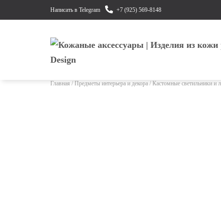
Написать в Telegram
+7 (925) 569-8148
Главная
/
Предметы интерьера и декора
/ Кастомные светильники и л