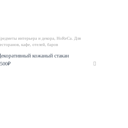
редметы интерьера и декора
HoReCa. Для
есторанов, кафе, отелей, баров
Декоративный кожаный стакан
500
₽