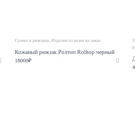
Сумки и рюкзаки
Изделия из кожи на заказ
П
р
Кожаный рюкзак Ролтоп Rolltop черный
18000
₽
4